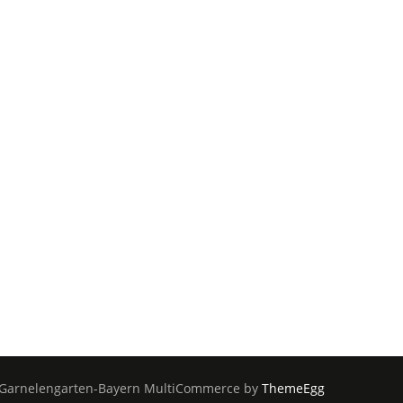
Garnelengarten-Bayern
MultiCommerce by
ThemeEgg