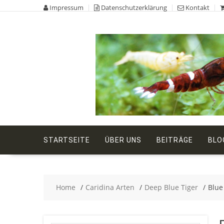
Skip
Impressum
Datenschutzerklärung
Kontakt
to
content
STARTSEITE
ÜBER UNS
BEITRÄGE
BLO
Home
Caridina Arten
Deep Blue Tiger
Blue