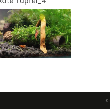
Rote Tüpfel_4
© 