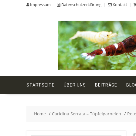
Skip
Impressum
Datenschutzerklärung
Kontakt
to
content
STARTSEITE
ÜBER UNS
BEITRÄGE
BLO
Home
Caridina Serrata – Tüpfelgarnelen
Rote