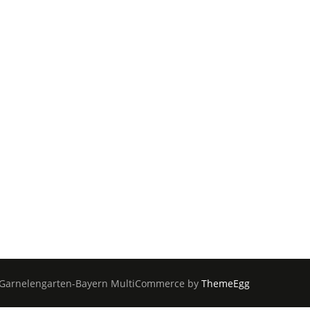
Garnelengarten-Bayern
MultiCommerce by
ThemeEgg