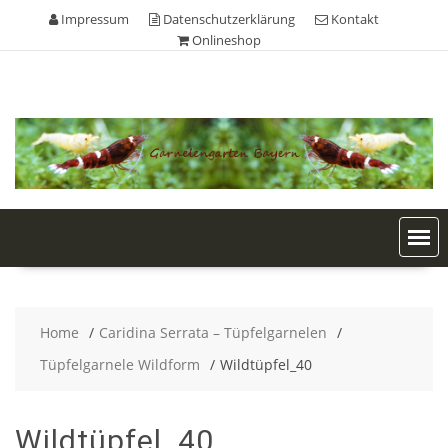
Skip
Impressum
Datenschutzerklärung
Kontakt
to
Onlineshop
content
Home
Caridina Serrata – Tüpfelgarnelen
Tüpfelgarnele Wildform
Wildtüpfel_40
Wildtüpfel_40