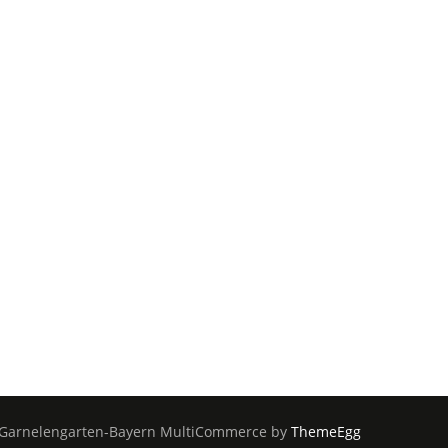
Garnelengarten-Bayern
MultiCommerce by
ThemeEgg