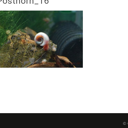
Posthorn_16
© 