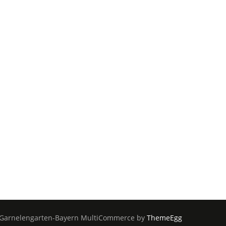
Garnelengarten-Bayern
MultiCommerce by
ThemeEgg