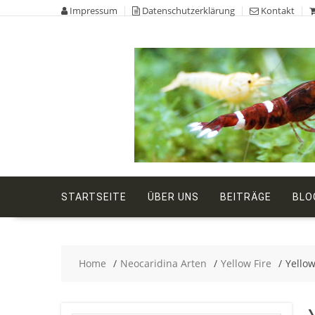
Skip
Impressum
Datenschutzerklärung
Kontakt
to
content
STARTSEITE
ÜBER UNS
BEITRÄGE
BLO
Home
Neocaridina Arten
Yellow Fire
Yello