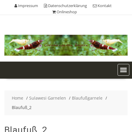
Skip
Impressum
Datenschutzerklärung
Kontakt
to
Onlineshop
content
Home
Sulawesi Garnelen
Blaufußgarnele
Blaufuß_2
Blaufuß_2