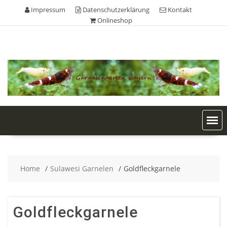
Skip
Impressum
Datenschutzerklärung
Kontakt
to
Onlineshop
content
Home
Sulawesi Garnelen
Goldfleckgarnele
Goldfleckgarnele