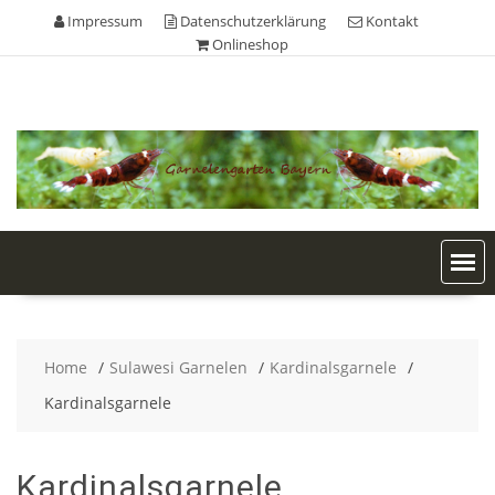
Skip
Impressum
Datenschutzerklärung
Kontakt
to
Onlineshop
content
Home
Sulawesi Garnelen
Kardinalsgarnele
Kardinalsgarnele
Kardinalsgarnele