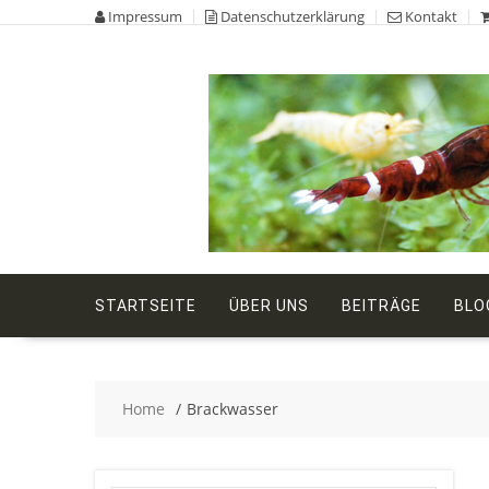
Skip
Impressum
Datenschutzerklärung
Kontakt
to
content
STARTSEITE
ÜBER UNS
BEITRÄGE
BLO
Home
Brackwasser