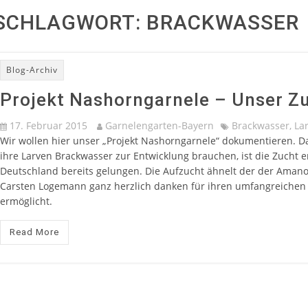
SCHLAGWORT:
BRACKWASSER
Blog-Archiv
Projekt Nashorngarnele – Unser Z
17. Februar 2015
Garnelengarten-Bayern
Brackwasser
,
La
Wir wollen hier unser „Projekt Nashorngarnele“ dokumentieren. D
ihre Larven Brackwasser zur Entwicklung brauchen, ist die Zucht e
Deutschland bereits gelungen. Die Aufzucht ähnelt der der Amano
Carsten Logemann ganz herzlich danken für ihren umfangreichen 
ermöglicht.
Read More