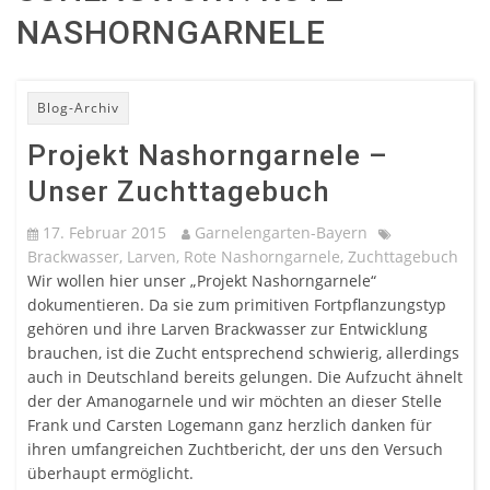
NASHORNGARNELE
Blog-Archiv
Projekt Nashorngarnele –
Unser Zuchttagebuch
17. Februar 2015
Garnelengarten-Bayern
Brackwasser
,
Larven
,
Rote Nashorngarnele
,
Zuchttagebuch
Wir wollen hier unser „Projekt Nashorngarnele“
dokumentieren. Da sie zum primitiven Fortpflanzungstyp
gehören und ihre Larven Brackwasser zur Entwicklung
brauchen, ist die Zucht entsprechend schwierig, allerdings
auch in Deutschland bereits gelungen. Die Aufzucht ähnelt
der der Amanogarnele und wir möchten an dieser Stelle
Frank und Carsten Logemann ganz herzlich danken für
ihren umfangreichen Zuchtbericht, der uns den Versuch
überhaupt ermöglicht.